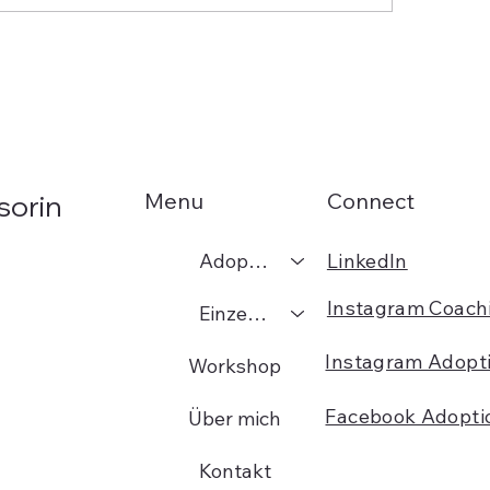
innere Kritiker - ein
Fühlen. Spüren. D
weis?
Handeln
Menu
Connect
sorin
Adoption
LinkedIn
Instagram Coach
Einzelcoaching
Instagram Adopt
Workshop
Facebook Adopti
Über mich
Kontakt