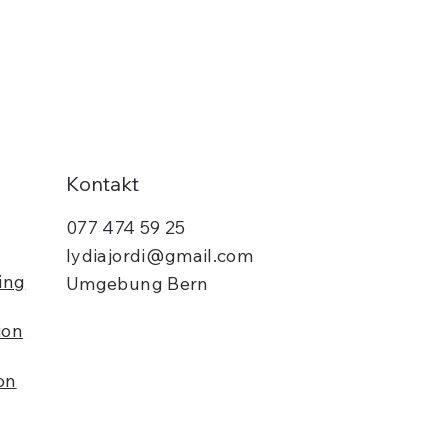
enken.
Kontakt
077 474 59 25
lydiajordi@gmail.com
ing
Umgebung Bern
ion
on