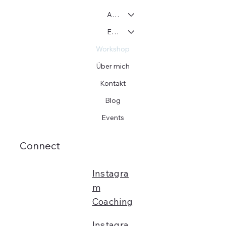
Adoption
Einzelcoaching
Workshop
Über mich
Kontakt
Blog
Events
Connect
Instagra
m
Coaching
Instagra