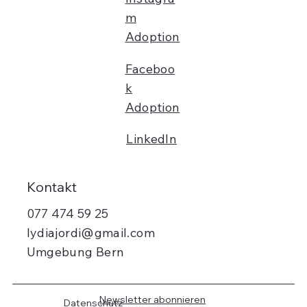
m
Adoption
Faceboo
k
Adoption
LinkedIn
Kontakt
077 474 59 25
lydiajordi@gmail.com
Umgebung Bern
Newsletter abonnieren
Datenschutz