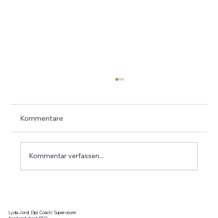
Kommentare
Kommentar verfassen...
Wenn Worte nicht mehr verbinden.....
Lydia Jordi, Dipl. Coach/ Supervisorin