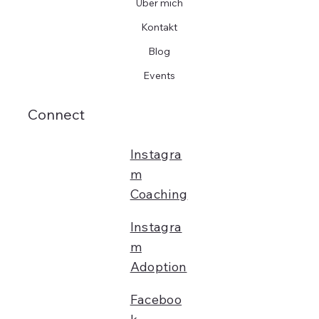
Über mich
Kontakt
Blog
Events
Connect
Instagra
m
Coaching
Instagra
m
Adoption
Faceboo