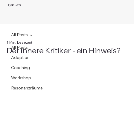
Lydia Jordi
All Posts
1 Min. Lesezeit
All Posts
Der innere Kritiker - ein Hinweis?
Adoption
Coaching
Workshop
Resonanzräume