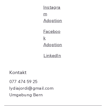
Instagra
m
Adoption
Faceboo
k
Adoption
LinkedIn
Kontakt
077 474 59 25
lydiajordi@gmail.com
Umgebung Bern