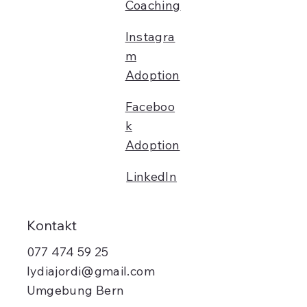
Coaching
Instagra
m
Adoption
Faceboo
k
Adoption
LinkedIn
Kontakt
077 474 59 25
lydiajordi@gmail.com
Umgebung Bern