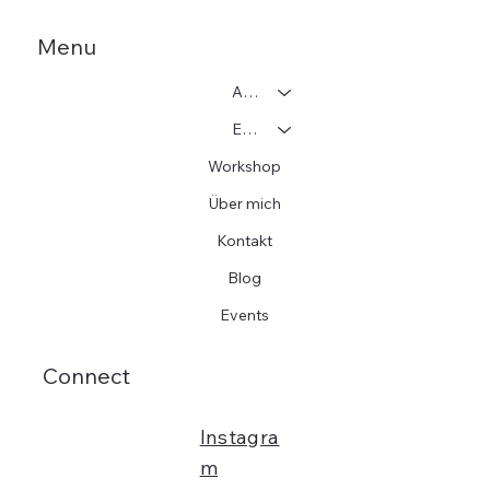
Menu
Adoption
Einzelcoaching
Workshop
Über mich
Kontakt
Blog
Events
Connect
Instagra
m