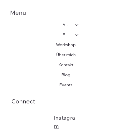
Menu
Adoption
Einzelcoaching
Workshop
Über mich
Kontakt
Blog
Events
Connect
Instagra
m