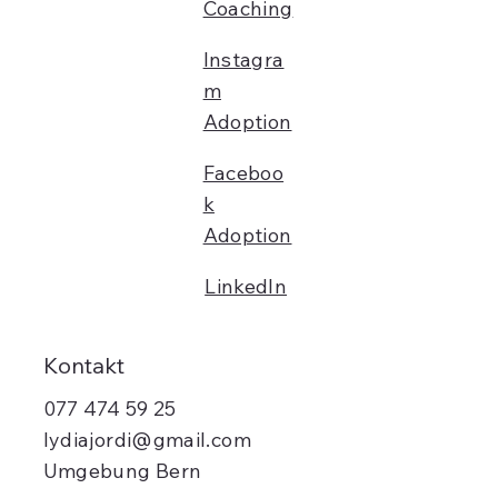
Coaching
Instagra
m
Adoption
Faceboo
k
Adoption
LinkedIn
Kontakt
077 474 59 25
lydiajordi@gmail.com
Umgebung Bern