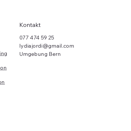
Kontakt
077 474 59 25
lydiajordi@gmail.com
ing
Umgebung Bern
ion
on