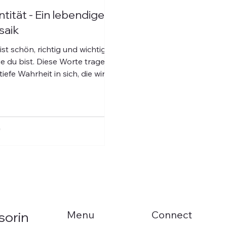
ntität - Ein lebendiges
saik
st schön, richtig und wichtig,
ie du bist. Diese Worte tragen
tiefe Wahrheit in sich, die wir
m Lärm des Alltags...
Menu
Connect
sorin