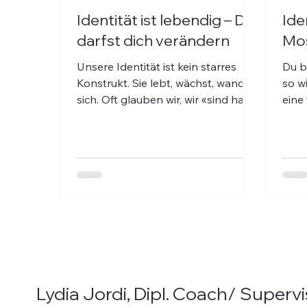
Identität ist lebendig – Du
Ide
darfst dich verändern
Mo
Unsere Identität ist kein starres
Du bi
Konstrukt. Sie lebt, wächst, wandelt
so w
sich. Oft glauben wir, wir «sind halt
eine 
so» – dabei ist vieles davon
oft i
antrainiert, übernommen oder
veraltet. Dieser Beitrag ist eine
Einladung, dich wieder mit deinem
inneren Gestaltungsraum zu
verbinden. Nicht, um dich neu zu
erfinden – sondern um dich
bewusster zu erinnern: Du darfst
wählen, wer du sein willst.
Lydia Jordi, Dipl. Coach/ Supervi