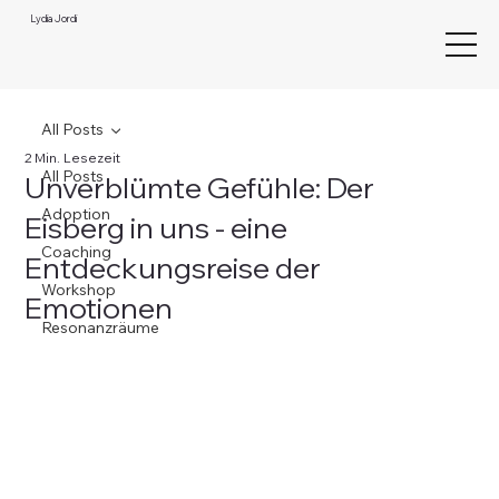
Lydia Jordi
All Posts
2 Min. Lesezeit
All Posts
Unverblümte Gefühle: Der
Adoption
Eisberg in uns - eine
Coaching
Entdeckungsreise der
Workshop
Emotionen
Resonanzräume