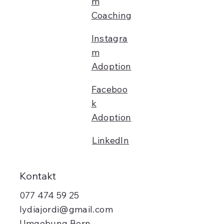
m
Coaching
Instagra
m
Adoption
Faceboo
k
Adoption
LinkedIn
Kontakt
077 474 59 25
lydiajordi@gmail.com
Umgebung Bern