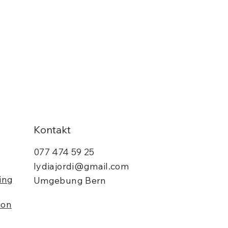
enken.
Kontakt
077 474 59 25
lydiajordi@gmail.com
ing
Umgebung Bern
ion