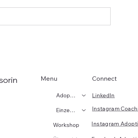
innere Kritiker - ein
Fühlen. Spüren. D
weis?
Handeln
Menu
Connect
sorin
Adoption
LinkedIn
Instagram Coach
Einzelcoaching
Instagram Adopt
Workshop